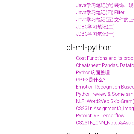
Java学习笔记(六):装饰
Java学习笔记(四):Filter
Java学习笔记(五):文件的
JDBC学习笔记(二)
JDBC学习笔记(一)
dl-ml-python
Cost Functions and its prop
Cheatsheet: Pandas, Dataf
Python巩固整理
GPT-3是什么?
Emotion Recognition Based
Python_review & Some simp
NLP: Word2Vec Skip-Gram(C
CS231n Assignment3_Image
Pytorch VS Tensorflow
CS231N_CNN_Notes&Assi