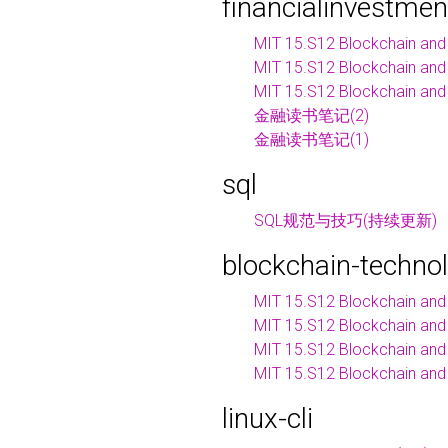
financialinvestmen
MIT 15.S12 Blockchain and
MIT 15.S12 Blockchain and
MIT 15.S12 Blockchain and
金融读书笔记(2)
金融读书笔记(1)
sql
SQL规范与技巧(持续更新)
blockchain-techno
MIT 15.S12 Blockchain and
MIT 15.S12 Blockchain and
MIT 15.S12 Blockchain and
MIT 15.S12 Blockchain and
linux-cli