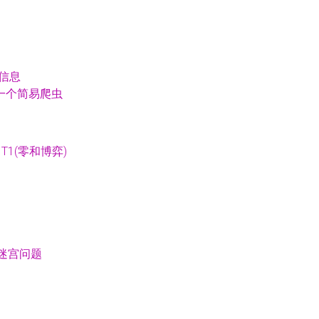
影信息
4写一个简易爬虫
T1(零和博弈)
迷宫问题