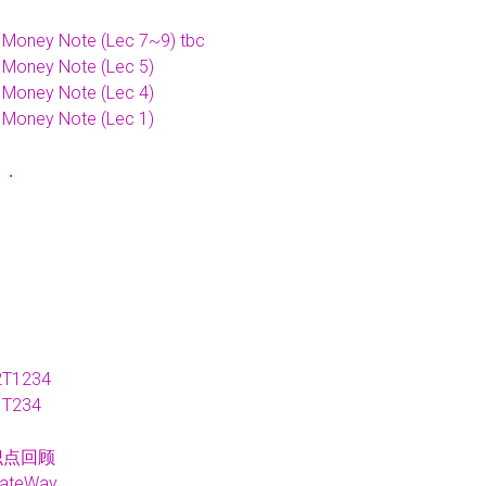
 Money Note (Lec 7~9) tbc
 Money Note (Lec 5)
 Money Note (Lec 4)
 Money Note (Lec 1)
了．
1234
234
知识点回顾
GateWay