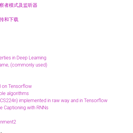
、观察者模式及监听器
上传和下载
erties in Deep Learning
rame, (commonly used)
 on Tensorflow
le algorithms
S224n) implemented in raw way and in Tensorflow
 Captioning with RNNs
gnment2